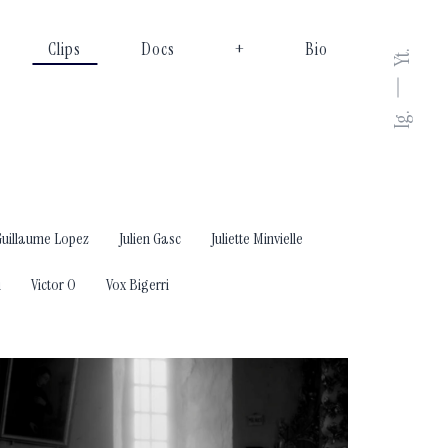
Clips
Docs
+
Bio
Yt.
Ig.
Guillaume Lopez
Julien Gasc
Juliette Minvielle
i
Victor O
Vox Bigerri