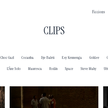
Ficcions
CLIPS
Choc Gazl
Cocanha
Dje Baleti
E.sy Kennenga
Goldee
L'Âne Solo
Mauresca
Rodín
Space
Steve Mahy
Uè