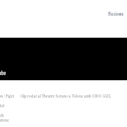
Ficcions
n / Piget
Clip rodat al Theatre Sorano a Tolosa amb CHOC GAZL
del
ech
strenc