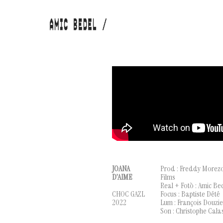
JOANA
Prod : Freddy Morezo
D’AIME
Films
Real + Fotò : Amic Be
CHOC GAZL
Focus : Baptiste Dété
2022
Lum : François Douzi
Son : Christophe Cala