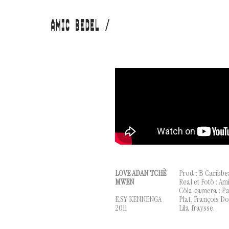
LOVE ADAN TCHÈ
Prod : B Caribb
MWEN
Real et Fotò : Am
Còla camera : Pa
E.SY KENNENGA
Plat, François Do
2011
Lila fraysse.