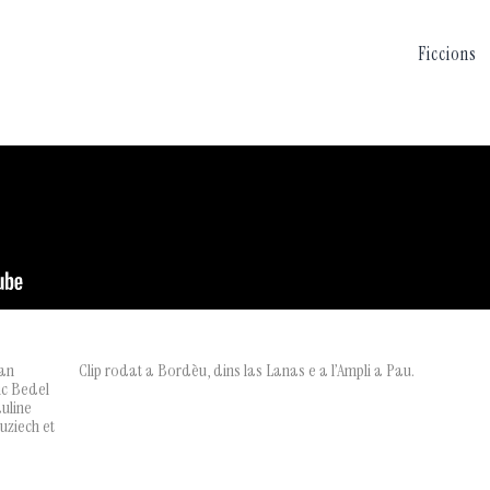
Ficcions
ean
Clip rodat a Bordèu, dins las Lanas e a l’Ampli a Pau.
ic Bedel
uline
uziech et