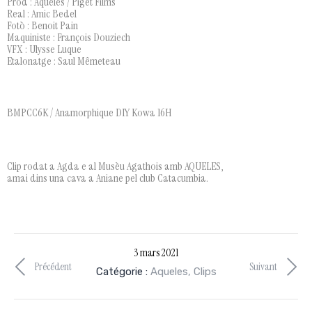
Prod : Aqueles / Piget Films
Real : Amic Bedel
Fotò : Benoit Pain
Maquiniste : François Douziech
VFX : Ulysse Luque
Etalonatge : Saul Mêmeteau
BMPCC6K / Anamorphique DIY Kowa 16H
Clip rodat a Agda e al Musèu Agathois amb AQUELES,
amai dins una cava a Aniane pel club Catacumbia.
3 mars 2021
Précédent
Suivant
Catégorie :
Aqueles
,
Clips