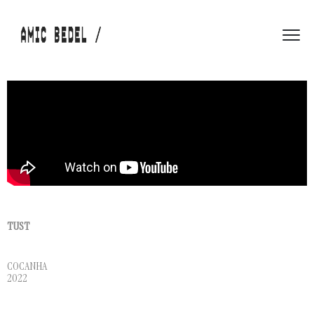
TUST
COCANHA
2022