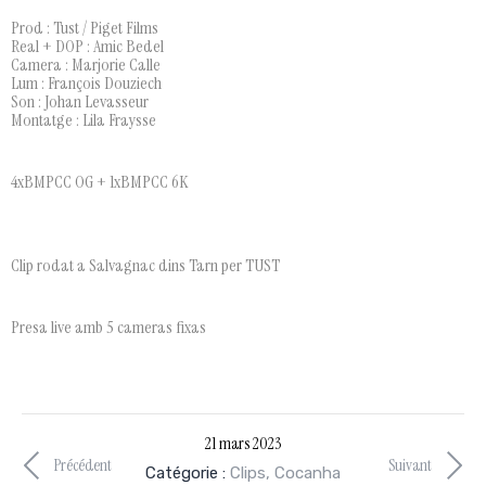
Prod : Tust / Piget Films
Real + DOP : Amic Bedel
Camera : Marjorie Calle
Lum : François Douziech
Son : Johan Levasseur
Montatge : Lila Fraysse
4xBMPCC OG + 1xBMPCC 6K
Clip rodat a Salvagnac dins Tarn per TUST
Presa live amb 5 cameras fixas
21 mars 2023
Précédent
Suivant
Catégorie :
Clips
,
Cocanha