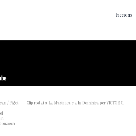
Ficcions
ean / Piget
Clip rodat a La Martinica e a la Dominica per VICTOR O.
el
ain
 Douziech