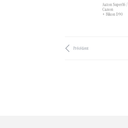
Aaton Super16 
Canon
+ Nikon D90
Précédent