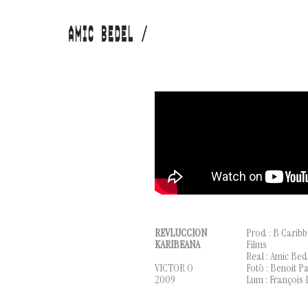
REVLUCCION
Prod : B Caribb
KARIBEANA
Films
Real : Amic Bed
VICTOR O
Fotò : Benoit P
2009
Lum : François