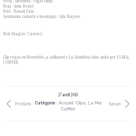
Prod : Sirventés / Piget Films
Real : Amic Bedel
Fotò : Benoit Pain
Assistanta camerà e montatge
: Lila Fraysse
Red Dragon / Canon L
Clip rodat en Menerbés, a Asilhanet e La Livinhèra dins Aude per LA MAL
COIFFÉE.
27 avril 2015
Catégorie :
Accueil
,
Clips
,
La Mal
Précédent
Suivant
Coiffée