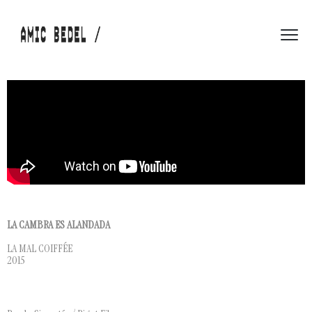
LA CAMBRA ES ALANDADA
LA MAL COIFF
É
E
2015