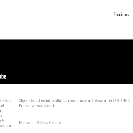
Ficcions
t Films
Clip rodat al estudio Atlanta chez Triaxe a Tolosa amb COCANHA.
del
Presa live, son directe.
au
is
oyé
Estilisme : Miléna Vizuete
meteau