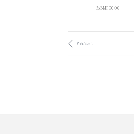
3xBMPCC OG
Précédent