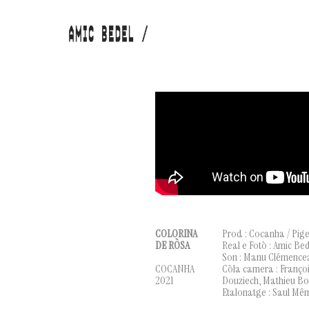
COLORINA
Prod : Cocanha / Pige
DE RÒSA
Real e Fotò : Amic Be
Son : Manu Clémence
COCANHA
Còla camera : Franço
2021
Douziech, Mathieu B
Etalonatge : Saul Mê