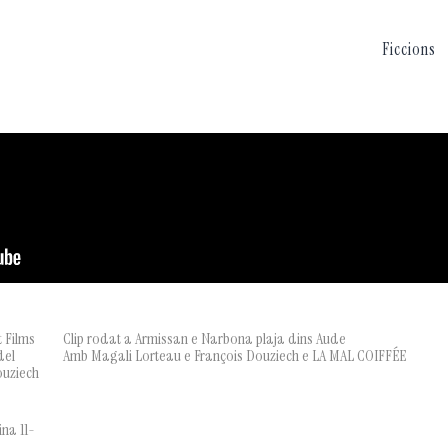
Ficcions
t Films
Clip rodat a Armissan e Narbona plaja dins Aude
del
Amb Magali Lorteau e François Douziech e LA MAL COIFFÉE
ouziech
na 11-