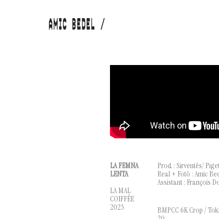
LA FEMNA
Prod : Sirventés/ Pige
LENTA
Real + Fotò : Amic Be
Assistant : François D
LA MAL
COIFF
É
E
2023
BMPCC 6K Crop / Toki
20