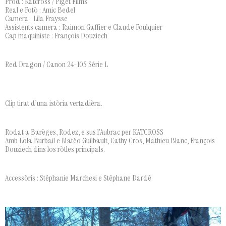
Prod : Katcross / Piget Films
Real e Fotò : Amic Bedel
Camera : Lila Fraysse
Assistents camera : Raimon Gaffier e Claude Foulquier
Cap maquiniste : François Douziech
Red Dragon / Canon 24-105 Série L
Clip tirat d’una istòria vertadièra.
Rodat a Barèges, Rodez, e sus l’Aubrac per KATCROSS
Amb Lola Burbail e Matéo Guilbault, Cathy Cros, Mathieu Blanc, François
Douziech dins los ròtles principals.
Accessòris : Stéphanie Marchesi e Stéphane Dardé