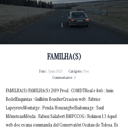
FAMILHA(S)
Date :
3 juin 2025
Catégorie :
Doc
Commentaires :
0
FAMILHA(S) FAMILHA(S) 2019 Prod : COMDTReal e fotò : Amic
BedelEnquistas : Guilhèm BoucherCreacion web : Fabrice
LapeyrereMontatge : Penda HouzangbeEtalonnage : Saul
MêmeteauMèscla : Fabien Salabert BMPCCOG / Rokinon 1.3 Aquel
web doc es una commanda del Conservatòri Occitan de Tolosa. Es