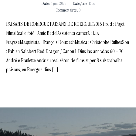
Date :
4 juin 2025
Catégorie :
Doc
Commentaires :
0
PAISANS DE ROERGUE PAISANS DE ROERGUE 2016 Prod : Piget
FilmsReal e fotò : Amic BedelAssistenta camerà : Lila
FraysseMaquinista : François DouziechMusica : Christophe RulhesSon
: Fabien Salabert Red Dragon / Canon L Dins las annadas 60 – 70,
André e Paulette Andrieu realizèron de films super 8 suls trabalhs
paisans, en Roergue dins […]