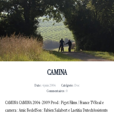
CAMINA
Date :
4 juin 2004
Catégorie :
Doc
Commentaires :
0
CAMINA CAMINA 2004-2009 Prod : Piget Films / France TVReal e
camera : Amic BedelSon : Fabien Salabert e Laetitia DutechAssistents