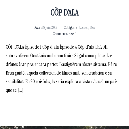
CÒP D’ALA
Date :
18 juin 2012
Catégorie :
Accueil
,
Doc
Commentaires :
0
CÒP D'ALA Épisode 1 Còp d'ala Épisode 4 Còp d'ala En 2011,
sobrevolèrem Occitània amb mon fraire Ségal coma pilòte. Los
drònes èran pas encara pertot. Bastiguèrem nòstre sistema. Pèire
Brun guidèt aquela colleccion de filmes amb son erudicion e sa
sensibilitat. En 20 episòdis, la seria explòra a vista d’aucèl, un país
que se […]