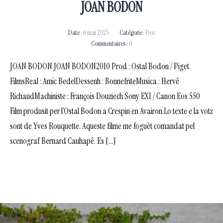
JOAN BODON
Date :
6 mai 2025
Catégorie :
Doc
Commentaires :
0
JOAN BODON JOAN BODON2010 Prod : Ostal Bodon / Piget
FilmsReal : Amic BedelDessenh : BonnefriteMusica : Hervé
RichaudMachiniste : François Douziech Sony EX1 / Canon Eos 550
Film produsit per l’Ostal Bodon a Crespin en Avairon.Lo texte e la votz
sont de Yves Rouquette. Aqueste filme me foguèt comandat pel
scenograf Bernard Cauhapé. Es […]