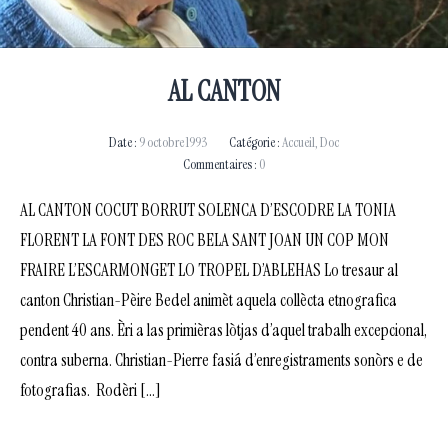
AL CANTON
Date :
9 octobre 1993
Catégorie :
Accueil
,
Doc
Commentaires :
0
AL CANTON COCUT BORRUT SOLENCA D’ESCODRE LA TONIA
FLORENT LA FONT DES ROC BELA SANT JOAN UN COP MON
FRAIRE L’ESCARMONGET LO TROPEL D’ABLEHAS Lo tresaur al
canton Christian-Pèire Bedel animèt aquela collècta etnografica
pendent 40 ans. Èri a las primièras lòtjas d’aquel trabalh excepcional,
contra suberna. Christian-Pierre fasiá d’enregistraments sonòrs e de
fotografias. Rodèri […]