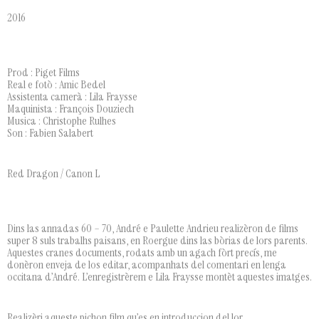
2016
Prod : Piget Films
Real e fotò : Amic Bedel
Assistenta camerà : Lila Fraysse
Maquinista : François Douziech
Musica : Christophe Rulhes
Son : Fabien Salabert
Red Dragon / Canon L
Dins las annadas 60 – 70, André e Paulette Andrieu realizèron de films
super 8 suls trabalhs paisans, en Roergue dins las bòrias de lors parents.
Aquestes cranes documents, rodats amb un agach fòrt precís, me
donèron enveja de los editar, acompanhats del comentari en lenga
occitana d’André. L’enregistrèrem e Lila Fraysse montèt aquestes imatges.
Realizèri aqueste pichon film qu’es en introduccion del lor.