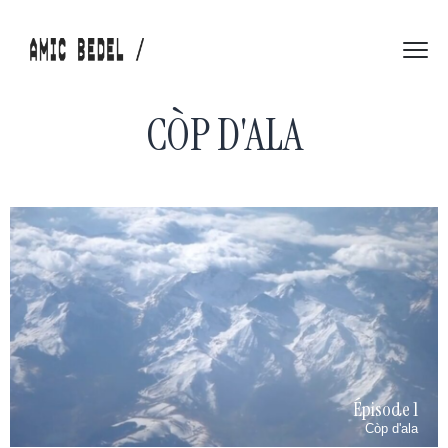
CÒP D'ALA
Épisode 1
Còp d'ala