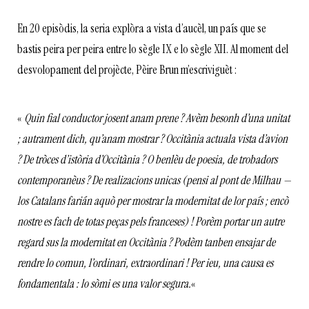
En 20 episòdis, la seria explòra a vista d’aucèl, un país que se
bastis peira per peira entre lo sègle IX e lo sègle XII. Al moment del
desvolopament del projècte, Pèire Brun m’escriviguèt :
«
Quin fial conductor josent anam prene ? Avèm besonh d’una unitat
; autrament dich, qu’anam mostrar ? Occitània actuala vista d’avion
? De tròces d’istòria d’Occitània ? O benlèu de poesia, de trobadors
contemporanèus ? De realizacions unicas (pensi al pont de Milhau —
los Catalans farián aquò per mostrar la modernitat de lor país ; encò
nostre es fach de totas peças pels franceses) ! Porèm portar un autre
regard sus la modernitat en Occitània ? Podèm tanben ensajar de
rendre lo comun, l’ordinari, extraordinari ! Per ieu, una causa es
fondamentala : lo sòmi es una valor segura.
«