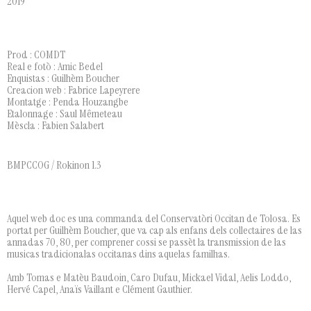
2019
Prod : COMDT
Real e fotò : Amic Bedel
Enquistas : Guilhèm Boucher
Creacion web : Fabrice Lapeyrere
Montatge : Penda Houzangbe
Etalonnage : Saul Mêmeteau
Mèscla : Fabien Salabert
BMPCCOG / Rokinon 1.3
Aquel web doc es una commanda del Conservatòri Occitan de Tolosa. Es
portat per Guilhèm Boucher, que va cap als enfans dels collectaires de las
annadas 70, 80, per comprener cossi se passèt la transmission de las
musicas tradicionalas occitanas dins aquelas familhas.
Amb Tomas e Matèu Baudoin, Caro Dufau, Mickael Vidal, Aelis Loddo,
Hervé Capel, Anaïs Vaillant e Clément Gauthier.