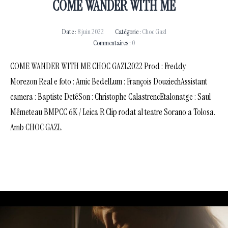
COME WANDER WITH ME
Date :
8 juin 2022
Catégorie :
Choc Gazl
Commentaires :
0
COME WANDER WITH ME CHOC GAZL2022 Prod : Freddy
Morezon Real e foto : Amic BedelLum : François DouziechAssistant
camera : Baptiste DetéSon : Christophe CalastrencEtalonatge : Saul
Mêmeteau BMPCC 6K / Leica R Clip rodat al teatre Sorano a Tolosa.
Amb CHOC GAZL.