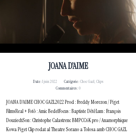
JOANA D’AIME
Date :
1 juin 2022
Catégorie :
Choc Gazl
,
Clips
Commentaires :
0
JOANA D’AIME CHOC GAZL2022 Prod : Freddy Morezon / Piget
FilmsReal + Fotò : Amic BedelFocus : Baptiste DétéLum : François
DouziechSon : Christophe Calastrenc BMPCC6K pro / Anamorphique
Kowa Piget Clip rodat al Theatre Sorano a Tolosa amb CHOC GAZL