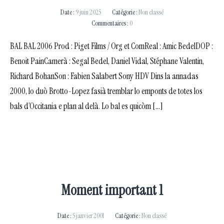
Date :
9 juin 2025
Catégorie :
Non classé
Commentaires :
0
BAL BAL 2006 Prod : Piget Films / Org et ComReal : Amic BedelDOP :
Benoit PainCamerà : Segal Bedel, Daniel Vidal, Stéphane Valentin,
Richard BohanSon : Fabien Salabert Sony HDV Dins la annadas
2000, lo duò Brotto-Lopez fasià tremblar lo emponts de totes los
bals d’Occitania e plan al delà. Lo bal es quicòm […]
Moment important 1
Date :
5 janvier 2001
Catégorie :
Non classé