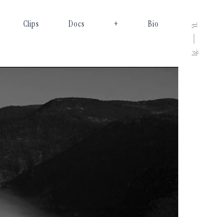
Clips
Docs
+
Bio
Yt.
Ig.