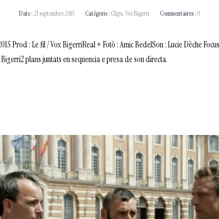
Date :
21 septembre 2015
Catégorie :
Clips
,
Vox Bigerri
Commentaires :
0
rod : Le fil / Vox BigerriReal + Fotò : Amic BedelSon : Lucie Dèche Focu
Bigerri2 plans juntats en sequencia e presa de son directa.