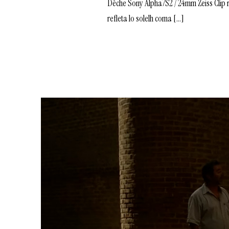
Dèche Sony Alpha7S2 / 24mm Zeiss Clip 
refleta lo solelh coma […]