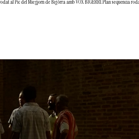
rodat al Pic del Miegjorn de Bigòrra amb VOX BIGERRI.Plan sequencia roda