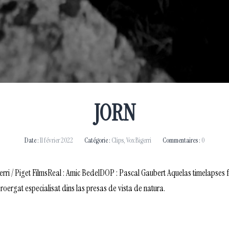
JORN
Date :
11 février 2022
Catégorie :
Clips
,
Vox Bigerri
Commentaires :
0
i / Piget FilmsReal : Amic BedelDOP : Pascal Gaubert Aquelas timelapses 
roergat especialisat dins las presas de vista de natura.