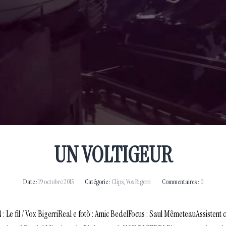
UN VOLTIGEUR
Date :
19 octobre 2015
Catégorie :
Clips
,
Vox Bigerri
Commentaires :
0
fil / Vox BigerriReal e fotò : Amic BedelFocus : Saul MêmeteauAssistent c