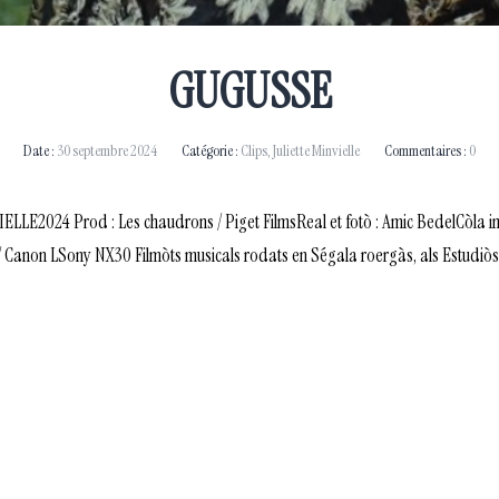
GUGUSSE
Date :
30 septembre 2024
Catégorie :
Clips
,
Juliette Minvielle
Commentaires :
0
024 Prod : Les chaudrons / Piget FilmsReal et fotò : Amic BedelCòla imat
Canon LSony NX30 Filmòts musicals rodats en Ségala roergàs, als Estudi