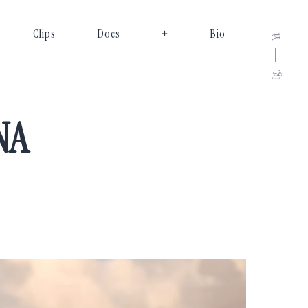
Clips
Docs
+
Bio
Yt.
Ig.
NA