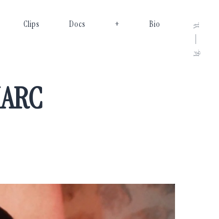
Clips
Docs
+
Bio
Yt.
Ig.
MARC