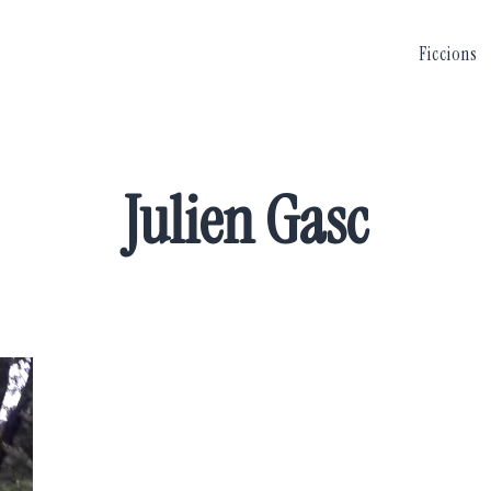
Ficcions
Julien Gasc