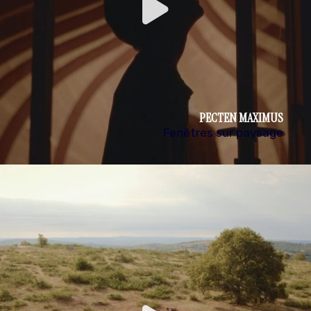
PECTEN MAXIMUS
Fenêtres sur paysage