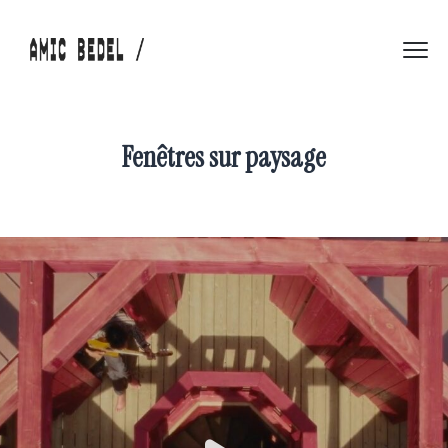
Fenêtres sur paysage