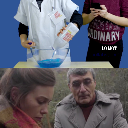
LO MOT
collabs
TV