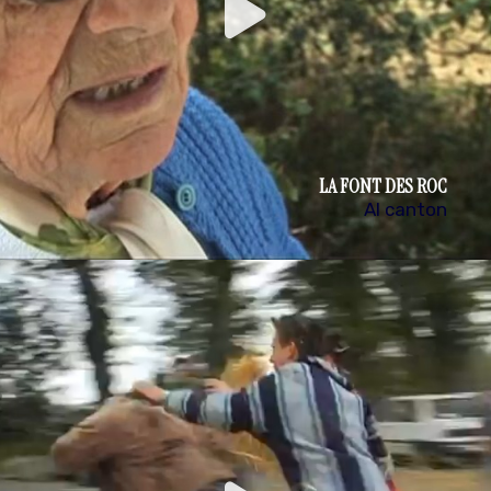
LA FONT DES ROC
Al canton