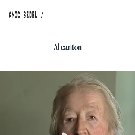
Al canton